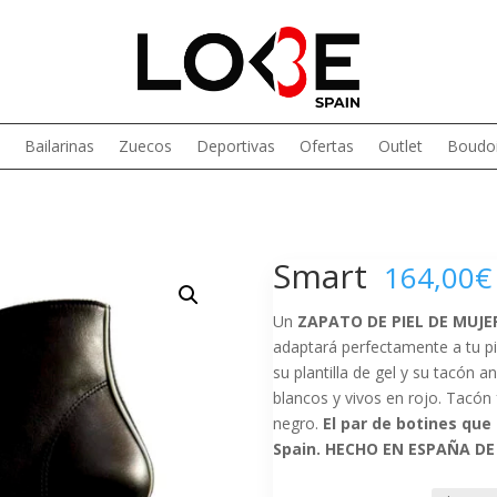
Bailarinas
Zuecos
Deportivas
Ofertas
Outlet
Boudoi
Smart
164,00
€
Un
ZAPATO DE
PIEL DE MUJ
adaptará perfectamente a tu p
su plantilla de gel y su tacón a
blancos y vivos en rojo. Tacón 
negro.
El par de botines que
Spain. HECHO EN ESPAÑA D