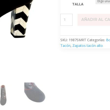
TALLA
Smart
AÑADIR AL C
cantidad
SKU:
1987SMRT
Categorías:
Bo
Tacón
,
Zapatos tacón alto