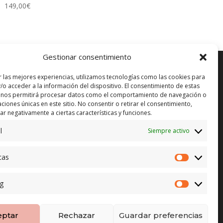
149,00
€
Gestionar consentimiento
r las mejores experiencias, utilizamos tecnologías como las cookies para
/o acceder a la información del dispositivo. El consentimiento de estas
 nos permitirá procesar datos como el comportamiento de navegación o
ENVÍO GRATUITO*
in)
caciones únicas en este sitio. No consentir o retirar el consentimiento,
r negativamente a ciertas características y funciones.
CAMBIO GARANTIZADO*
l
Siempre activo
PAGO SEGURO
cas
Estadístic
g
Marketing
eptar
Rechazar
Guardar preferencias