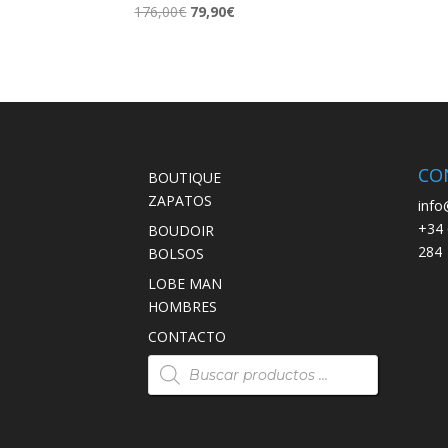
El
El
176,00
€
79,90
€
precio
precio
original
actual
era:
es:
176,00€.
79,90€.
CO
BOUTIQUE
ZAPATOS
info
+34 
BOUDOIR
284
BOLSOS
LOBE MAN
HOMBRES
CONTACTO
Búsqueda
de
productos