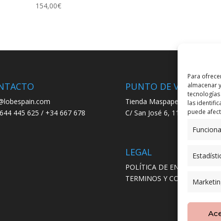
154,00
€
Para ofrece
NTACTO
PUNTO DE VENTA
almacenar y
tecnologías
@lobespain.com
Tienda Maspapeles (Lobe Spa
las identifi
puede afecta
644 445 625 / +34 667 678
C/ San José 6, 11004 Cádiz
Funciona
LEGAL
Estadísti
POLÍTICA DE ENVÍO
TERMINOS Y CONDICIONES
Marketin
Ac