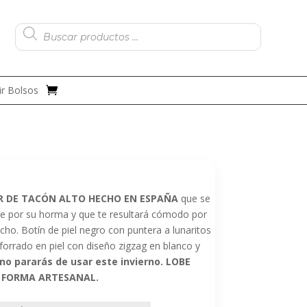
Búsqueda
de
productos
r Bolsos
ER DE TACÓN ALTO HECHO EN ESPAÑA
que se
ie por su horma y que te resultará cómodo por
ncho. Botín de piel negro con puntera a lunaritos
forrado en piel con diseño zigzag en blanco y
 no pararás de usar este invierno. LOBE
E FORMA ARTESANAL.