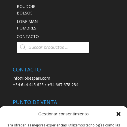
BOUDOIR
BOLSOS
LOBE MAN
HOMBRES
CONTACTO
Búsqueda
de
productos
CONTACTO
info@lobespain.com
+34 644 445 625 / +34 667 678 284
PUNTO DE VENTA
Tienda Maspapeles (Lobe Spain)
Gestionar consentimiento
C/ San José 6, 11004 Cádiz
Para ofrecer las mejores experiencias, utilizamos tecnologías como las