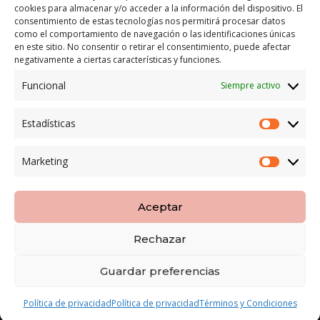
cookies para almacenar y/o acceder a la información del dispositivo. El
LEGAL
consentimiento de estas tecnologías nos permitirá procesar datos
como el comportamiento de navegación o las identificaciones únicas
POLÍTICA DE ENVÍO
en este sitio. No consentir o retirar el consentimiento, puede afectar
TERMINOS Y CONDICIONES
negativamente a ciertas características y funciones.
Funcional
Siempre activo
ENVÍO GRATUITO*
Estadísticas
Estadíst
CAMBIO GARANTIZADO*
Marketing
Marketi
PAGO SEGURO
Aceptar
Rechazar
Copyright LOBESPAIN | Diseñada por
8pecados
|
Guardar preferencias
Aviso Legal
|
Politica Privacidad
|
Terminos y
Condiciones
Política de privacidad
Política de privacidad
Términos y Condiciones