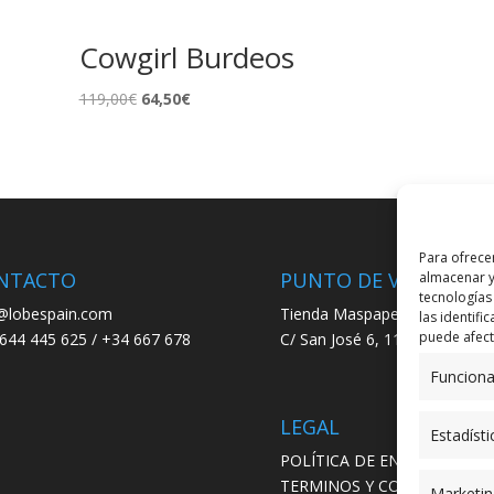
Cowgirl Burdeos
El
El
119,00
€
64,50
€
precio
precio
original
actual
era:
es:
119,00€.
64,50€.
Para ofrece
NTACTO
PUNTO DE VENTA
almacenar y
tecnologías
@lobespain.com
Tienda Maspapeles (Lobe Spa
las identifi
puede afecta
644 445 625 / +34 667 678
C/ San José 6, 11004 Cádiz
Funciona
LEGAL
Estadísti
POLÍTICA DE ENVÍO
TERMINOS Y CONDICIONES
Marketin