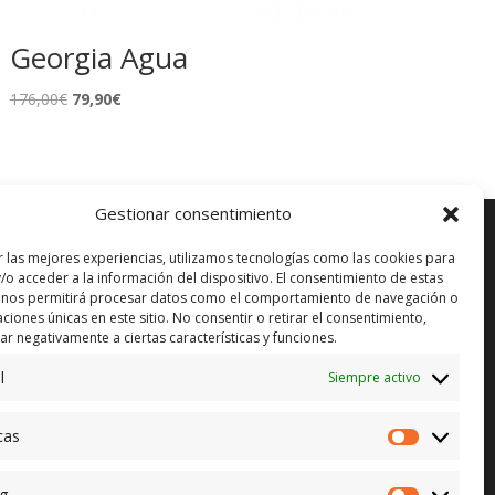
Georgia Agua
El
El
176,00
€
79,90
€
precio
precio
original
actual
era:
es:
176,00€.
79,90€.
Gestionar consentimiento
r las mejores experiencias, utilizamos tecnologías como las cookies para
/o acceder a la información del dispositivo. El consentimiento de estas
 nos permitirá procesar datos como el comportamiento de navegación o
ENVÍO GRATUITO*
in)
caciones únicas en este sitio. No consentir o retirar el consentimiento,
r negativamente a ciertas características y funciones.
CAMBIO GARANTIZADO*
l
Siempre activo
PAGO SEGURO
cas
Estadístic
g