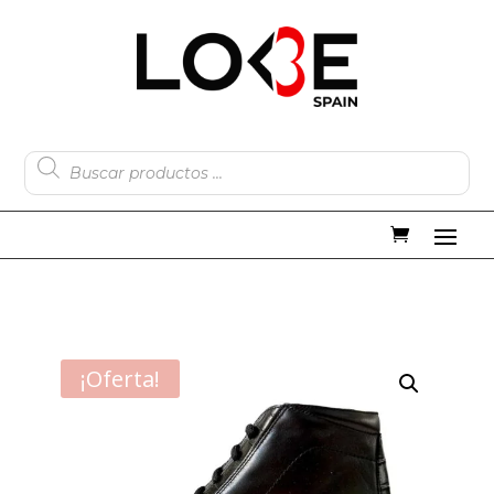
Búsqueda
de
productos
¡Oferta!