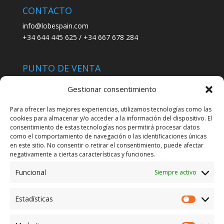
CONTACTO
info@lobespain.com
+34 644 445 625 / +34 667 678 284
PUNTO DE VENTA
Tienda Maspapeles (Lobe Spain)
Gestionar consentimiento
C/ San José 6, 11004 Cádiz
Para ofrecer las mejores experiencias, utilizamos tecnologías como las
cookies para almacenar y/o acceder a la información del dispositivo. El
LEGAL
consentimiento de estas tecnologías nos permitirá procesar datos
como el comportamiento de navegación o las identificaciones únicas
POLÍTICA DE ENVÍO
en este sitio. No consentir o retirar el consentimiento, puede afectar
TERMINOS Y CONDICIONES
negativamente a ciertas características y funciones.
Funcional
Siempre activo
ENVÍO GRATUITO*
Estadísticas
Estadíst
CAMBIO GARANTIZADO*