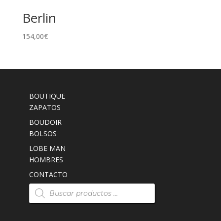
Berlin
154,00
€
BOUTIQUE
ZAPATOS
BOUDOIR
BOLSOS
LOBE MAN
HOMBRES
CONTACTO
Búsqueda
de
productos