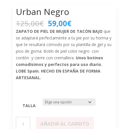
Urban Negro
El
El
125,00
€
59,00
€
precio
precio
ZAPATO DE PIEL DE MUJER DE TACÓN BAJO
que
original
actual
se adaptará perfectamente a tu pie por su horma y
era:
es:
que te resultará cómodo por su plantilla de gel y su
125,00€.
59,00€.
piso de goma. Botín de piel color negro con
cordón y cierre con cremallera.
Unos botines
comodísimos y perfectos para uso diario.
LOBE Spain. HECHO EN ESPAÑA DE FORMA
ARTESANAL.
TALLA
Urban
AÑADIR AL CARRITO
Negro