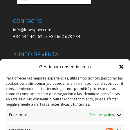
productos
CONTACTO
info@lobespain.com
+34 644 445 625 / +34 667 678 284
PUNTO DE VENTA
Tienda Maspapeles (Lobe Spain)
Gestionar consentimiento
C/ San José 6, 11004 Cádiz
Para ofrecer las mejores experiencias, utilizamos tecnologías como las
cookies para almacenar y/o acceder a la información del dispositivo. El
LEGAL
consentimiento de estas tecnologías nos permitirá procesar datos
como el comportamiento de navegación o las identificaciones únicas
POLÍTICA DE ENVÍO
en este sitio. No consentir o retirar el consentimiento, puede afectar
TERMINOS Y CONDICIONES
negativamente a ciertas características y funciones.
Funcional
Siempre activo
ENVÍO GRATUITO*