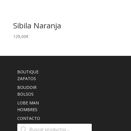
Sibila Naranja
129,00
€
BOUTIQUE
ZAPATOS
BOUDOIR
BOLSOS
LOBE MAN
HOMBRES
CONTACTO
Búsqueda
de