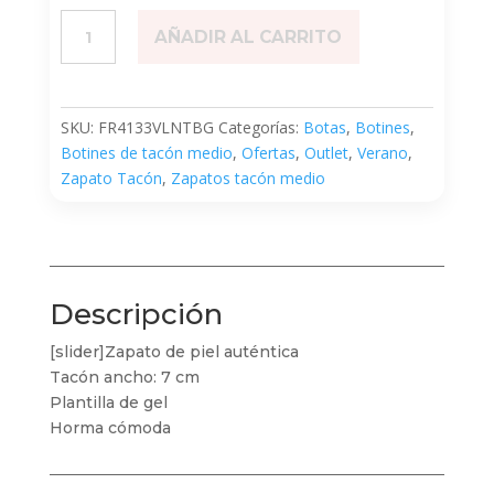
Volant
AÑADIR AL CARRITO
Beige
cantidad
SKU:
FR4133VLNTBG
Categorías:
Botas
,
Botines
,
Botines de tacón medio
,
Ofertas
,
Outlet
,
Verano
,
Zapato Tacón
,
Zapatos tacón medio
Descripción
[slider]Zapato de piel auténtica
Tacón ancho: 7 cm
Plantilla de gel
Horma cómoda