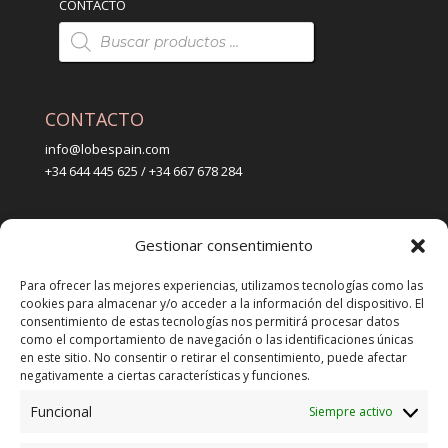
CONTACTO
Búsqueda
de
productos
CONTACTO
info@lobespain.com
+34 644 445 625 / +34 667 678 284
PUNTO DE VENTA
Gestionar consentimiento
Tienda Maspapeles (Lobe Spain)
C/ San José 6, 11004 Cádiz
Para ofrecer las mejores experiencias, utilizamos tecnologías como las
cookies para almacenar y/o acceder a la información del dispositivo. El
consentimiento de estas tecnologías nos permitirá procesar datos
LEGAL
como el comportamiento de navegación o las identificaciones únicas
en este sitio. No consentir o retirar el consentimiento, puede afectar
POLÍTICA DE ENVÍO
negativamente a ciertas características y funciones.
TERMINOS Y CONDICIONES
Funcional
Siempre activo