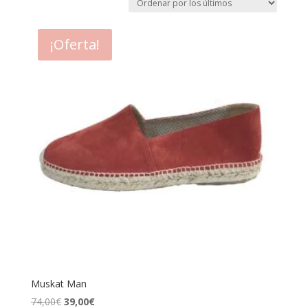
¡Oferta!
Muskat Man
El
El
74,00
€
39,00
€