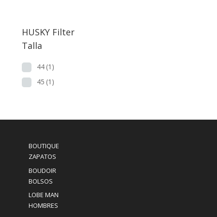
precio
precio
original
actual
era:
es:
HUSKY Filter
74,00€.
39,00€.
Talla
44
(1)
45
(1)
BOUTIQUE
ZAPATOS
BOUDOIR
BOLSOS
LOBE MAN
HOMBRES