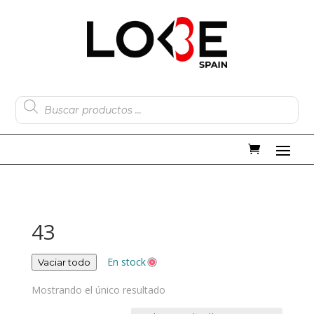
Búsqueda
de
productos
43
En stock
Vaciar todo
Mostrando el único resultado