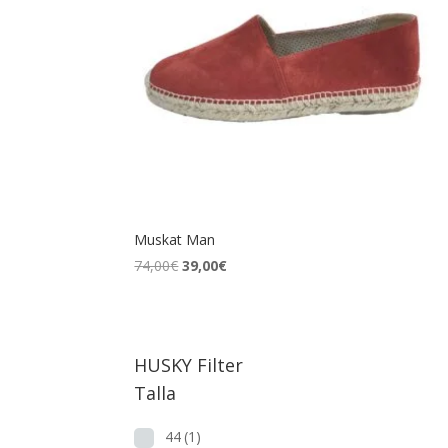
Muskat Man
El
El
74,00
€
39,00
€
precio
precio
original
actual
era:
es:
74,00€.
39,00€.
HUSKY Filter
Talla
44
(1)