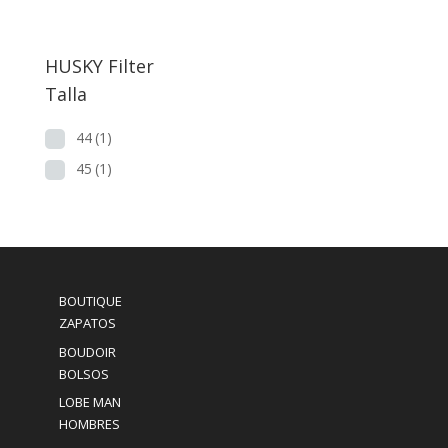
precio
precio
original
actual
era:
es:
HUSKY Filter
74,00€.
39,00€.
Talla
44
(1)
45
(1)
BOUTIQUE
ZAPATOS
BOUDOIR
BOLSOS
LOBE MAN
HOMBRES