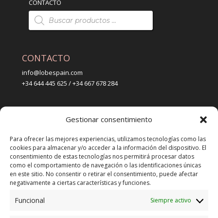
CONTACTO
Búsqueda
de
productos
CONTACTO
info@lobespain.com
+34 644 445 625 / +34 667 678 284
PUNTO DE VENTA
Gestionar consentimiento
Tienda Maspapeles (Lobe Spain)
C/ San José 6, 11004 Cádiz
Para ofrecer las mejores experiencias, utilizamos tecnologías como las
cookies para almacenar y/o acceder a la información del dispositivo. El
consentimiento de estas tecnologías nos permitirá procesar datos
LEGAL
como el comportamiento de navegación o las identificaciones únicas
en este sitio. No consentir o retirar el consentimiento, puede afectar
POLÍTICA DE ENVÍO
negativamente a ciertas características y funciones.
TERMINOS Y CONDICIONES
Funcional
Siempre activo