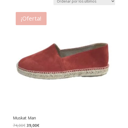
¡Oferta!
Muskat Man
El
El
74,00
€
39,00
€