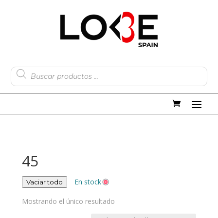
Búsqueda
de
productos
45
En stock
Vaciar todo
Mostrando el único resultado