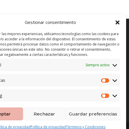
Gestionar consentimiento
r las mejores experiencias, utilizamos tecnologías como las cookies para
/o acceder a la información del dispositivo. El consentimiento de estas
 nos permitirá procesar datos como el comportamiento de navegación o
ENVÍO GRATUITO*
in)
caciones únicas en este sitio. No consentir o retirar el consentimiento,
r negativamente a ciertas características y funciones.
CAMBIO GARANTIZADO*
l
Siempre activo
PAGO SEGURO
cas
Estadístic
g
Marketing
eptar
Rechazar
Guardar preferencias
lítica de privacidad
Política de privacidad
Términos y Condiciones