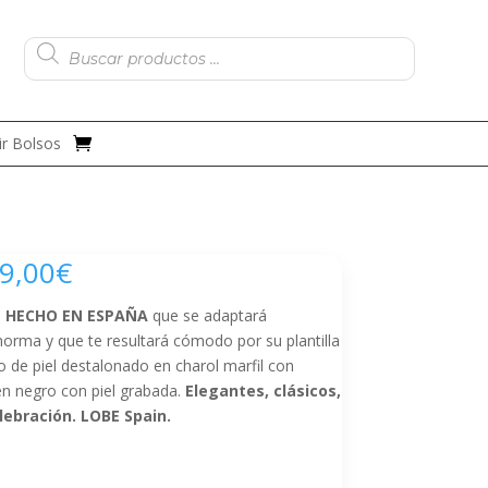
Búsqueda
de
productos
r Bolsos
9,00
€
L HECHO EN ESPAÑA
que se adaptará
horma y que te resultará cómodo por su plantilla
o de piel destalonado en charol marfil con
en negro con piel grabada.
Elegantes, clásicos,
lebración. LOBE Spain.