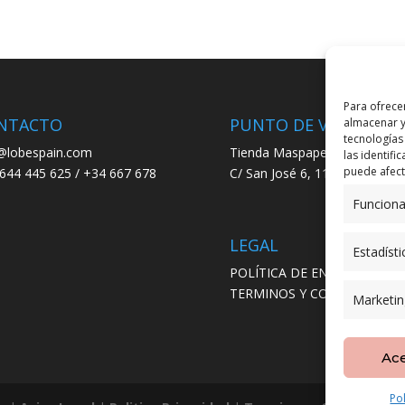
Para ofrece
NTACTO
PUNTO DE VENTA
almacenar y
tecnologías
@lobespain.com
Tienda Maspapeles (Lobe Spa
las identifi
puede afecta
644 445 625 / +34 667 678
C/ San José 6, 11004 Cádiz
Funciona
LEGAL
Estadísti
POLÍTICA DE ENVÍO
TERMINOS Y CONDICIONES
Marketin
Ac
Po