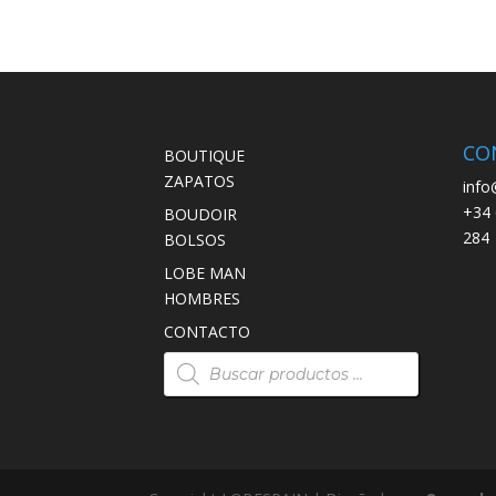
CO
BOUTIQUE
ZAPATOS
info
+34 
BOUDOIR
284
BOLSOS
LOBE MAN
HOMBRES
CONTACTO
Búsqueda
de
productos