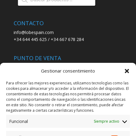
productos
CONTACTO
info@lobespain.com
+34 644 445 625 / +34 667 678 284
PUNTO DE VENTA
Tienda Maspapeles (Lobe Spain)
Gestionar consentimiento
C/ San José 6, 11004 Cádiz
Para ofrecer las mejores experiencias, utilizamos tecnologías como las
cookies para almacenar y/o acceder a la información del dispositivo. El
LEGAL
consentimiento de estas tecnologías nos permitirá procesar datos
como el comportamiento de navegación o las identificaciones únicas
POLÍTICA DE ENVÍO
en este sitio. No consentir o retirar el consentimiento, puede afectar
TERMINOS Y CONDICIONES
negativamente a ciertas características y funciones.
Funcional
Siempre activo
ENVÍO GRATUITO*