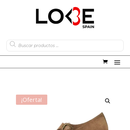
Búsqueda
de
productos
¡Oferta!