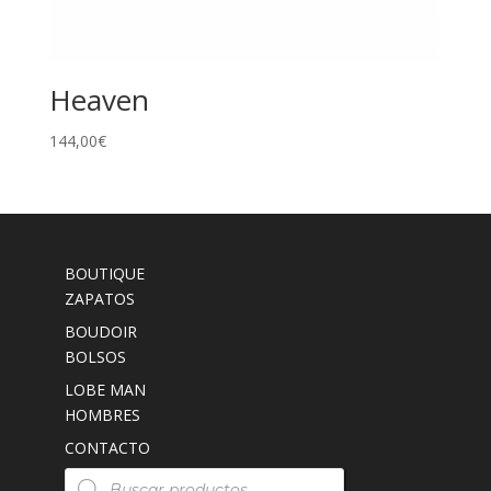
Heaven
144,00
€
BOUTIQUE
ZAPATOS
BOUDOIR
BOLSOS
LOBE MAN
HOMBRES
CONTACTO
Búsqueda
de