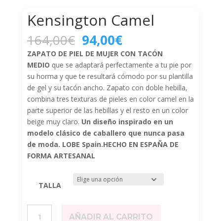
Kensington Camel
El
El
164,00
€
94,00
€
precio
precio
ZAPATO DE PIEL DE MUJER CON TACÓN
original
actual
MEDIO
que se adaptará perfectamente a tu pie por
era:
es:
su horma y que te resultará cómodo por su plantilla
164,00€.
94,00€.
de gel y su tacón ancho. Zapato con doble hebilla,
combina tres texturas de pieles en color camel en la
parte superior de las hebillas y el resto en un color
beige muy claro.
Un diseño inspirado en un
modelo clásico de caballero que nunca pasa
de moda. LOBE Spain.HECHO EN ESPAÑA DE
FORMA ARTESANAL
TALLA
Kensington
AÑADIR AL CARRITO