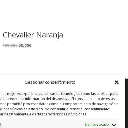
Chevalier Naranja
El
El
109,00
€
59,00
€
precio
precio
original
actual
era:
es:
109,00€.
59,00€.
Gestionar consentimiento
r las mejores experiencias, utilizamos tecnologías como las cookies para
/o acceder a la información del dispositivo. El consentimiento de estas
 nos permitirá procesar datos como el comportamiento de navegación o
ENVÍO GRATUITO*
in)
caciones únicas en este sitio. No consentir o retirar el consentimiento,
r negativamente a ciertas características y funciones.
CAMBIO GARANTIZADO*
l
Siempre activo