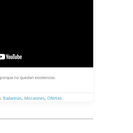
 porque no quedan existencias.
s:
Bailarinas
,
Mocasines
,
Ofertas