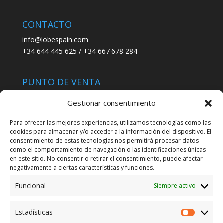
CONTACTO
info@lobespain.com
+34 644 445 625 / +34 667 678 284
PUNTO DE VENTA
Tienda Maspapeles (Lobe Spain)
Gestionar consentimiento
C/ San José 6, 11004 Cádiz
Para ofrecer las mejores experiencias, utilizamos tecnologías como las
cookies para almacenar y/o acceder a la información del dispositivo. El
LEGAL
consentimiento de estas tecnologías nos permitirá procesar datos
como el comportamiento de navegación o las identificaciones únicas
POLÍTICA DE ENVÍO
en este sitio. No consentir o retirar el consentimiento, puede afectar
TERMINOS Y CONDICIONES
negativamente a ciertas características y funciones.
Funcional
Siempre activo
ENVÍO GRATUITO*
Estadísticas
Estadíst