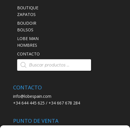
BOUTIQUE
ZAPATOS
BOUDOIR
BOLSOS
LOBE MAN
HOMBRES
CONTACTO
Búsqueda
de
productos
CONTACTO
info@lobespain.com
+34 644 445 625 / +34 667 678 284
PUNTO DE VENTA
Tienda Maspapeles (Lobe Spain)