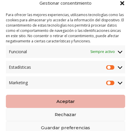
Gestionar consentimiento
C/ San José 6, 11004 Cádiz
Para ofrecer las mejores experiencias, utilizamos tecnologías como las
cookies para almacenar y/o acceder a la información del dispositivo. El
LEGAL
consentimiento de estas tecnologías nos permitirá procesar datos
como el comportamiento de navegación o las identificaciones únicas
POLÍTICA DE ENVÍO
en este sitio. No consentir o retirar el consentimiento, puede afectar
TERMINOS Y CONDICIONES
negativamente a ciertas características y funciones.
Funcional
Siempre activo
ENVÍO GRATUITO*
Estadísticas
Estadíst
CAMBIO GARANTIZADO*
Marketing
Marketi
PAGO SEGURO
Aceptar
Rechazar
Copyright LOBESPAIN | Diseñada por
8pecados
|
Guardar preferencias